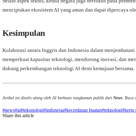
Selain aspek teknis, kedua negara juga berfokus pada pembe
menciptakan ekosistem AI yang aman dan dapat dipercaya ol
Kesimpulan
Kolaborasi antara Inggris dan Indonesia dalam menjembatani
memperkuat kapasitas teknologi, mendorong inovasi, dan mem
dukung perkembangan teknologi AI demi kemajuan bersama.
Artikel ini ditulis ulang oleh AI berbasis rangkuman publik dari
News
. Baca a
#
news
#
ai
#
tekonologi
#
indonesia
#
kecerdasan buatan
#
teknologi
#
kerja
Share this article