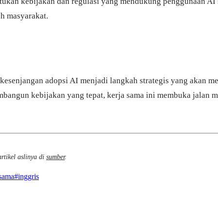
ntukan kebijakan dan regulasi yang mendukung penggunaan AI s
eh masyarakat.
 kesenjangan adopsi AI menjadi langkah strategis yang akan 
bangun kebijakan yang tepat, kerja sama ini membuka jalan me
rtikel aslinya di
sumber
.
 sama
#
inggris