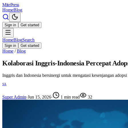
MitePress
Home
Blog
Sign in
Get started
Home
Blog
Search
Sign in
Get started
Home
/
Blog
Kolaborasi Inggris-Indonesia Percepat Adop
Inggris dan Indonesia bersinergi untuk mengatasi kesenjangan adopsi
SA
Super Admin
·
Jun 15, 2026
·
1
min read
32