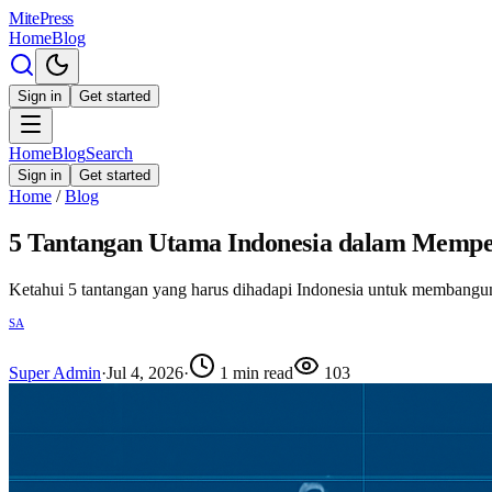
MitePress
Home
Blog
Sign in
Get started
Home
Blog
Search
Sign in
Get started
Home
/
Blog
5 Tantangan Utama Indonesia dalam Memper
Ketahui 5 tantangan yang harus dihadapi Indonesia untuk membangun 
SA
Super Admin
·
Jul 4, 2026
·
1
min read
103