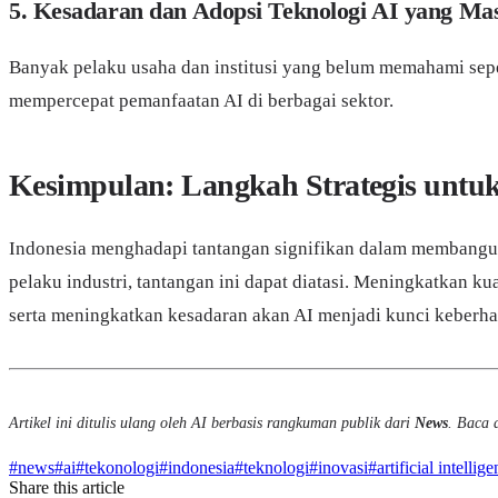
5. Kesadaran dan Adopsi Teknologi AI yang Ma
Banyak pelaku usaha dan institusi yang belum memahami sepen
mempercepat pemanfaatan AI di berbagai sektor.
Kesimpulan: Langkah Strategis untu
Indonesia menghadapi tantangan signifikan dalam membangun
pelaku industri, tantangan ini dapat diatasi. Meningkatkan 
serta meningkatkan kesadaran akan AI menjadi kunci keberhas
Artikel ini ditulis ulang oleh AI berbasis rangkuman publik dari
News
. Baca a
#
news
#
ai
#
tekonologi
#
indonesia
#
teknologi
#
inovasi
#
artificial intellig
Share this article