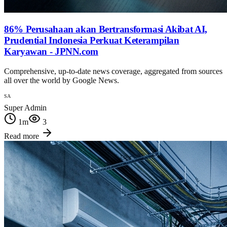
86% Perusahaan akan Bertransformasi Akibat AI,
Prudential Indonesia Perkuat Keterampilan
Karyawan - JPNN.com
Comprehensive, up-to-date news coverage, aggregated from sources
all over the world by Google News.
SA
Super Admin
1
m
3
Read more