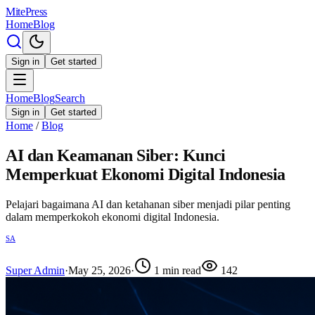
MitePress
Home
Blog
Sign in
Get started
Home
Blog
Search
Sign in
Get started
Home
/
Blog
AI dan Keamanan Siber: Kunci
Memperkuat Ekonomi Digital Indonesia
Pelajari bagaimana AI dan ketahanan siber menjadi pilar penting
dalam memperkokoh ekonomi digital Indonesia.
SA
Super Admin
·
May 25, 2026
·
1
min read
142