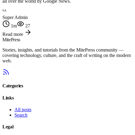
all over the world by Google News.
SA
Super Admin
1
m
27
Read more
MitePress
Stories, insights, and tutorials from the MitePress community —
covering technology, culture, and the craft of writing on the modern
web.
Categories
Links
All posts
Search
Legal