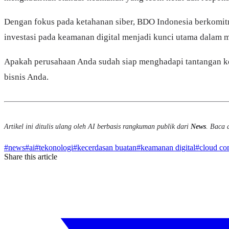
Dengan fokus pada ketahanan siber, BDO Indonesia berkomitm
investasi pada keamanan digital menjadi kunci utama dalam m
Apakah perusahaan Anda sudah siap menghadapi tantangan ke
bisnis Anda.
Artikel ini ditulis ulang oleh AI berbasis rangkuman publik dari
News
. Baca a
#
news
#
ai
#
tekonologi
#
kecerdasan buatan
#
keamanan digital
#
cloud co
Share this article