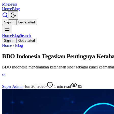
MitePress
Home
Blog
Sign in
Get started
Home
Blog
Search
Sign in
Get started
Home
/
Blog
BDO Indonesia Tegaskan Pentingnya Ketaha
BDO Indonesia menekankan ketahanan siber sebagai kunci keamanan d
SA
Super Admin
·
Jun 26, 2026
·
1
min read
95