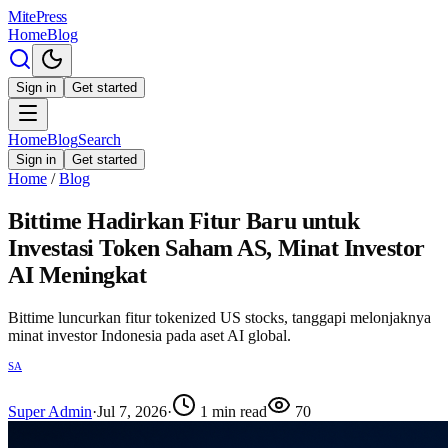
MitePress
Home
Blog
Sign in
Get started
Home
Blog
Search
Sign in
Get started
Home
/
Blog
Bittime Hadirkan Fitur Baru untuk
Investasi Token Saham AS, Minat Investor
AI Meningkat
Bittime luncurkan fitur tokenized US stocks, tanggapi melonjaknya
minat investor Indonesia pada aset AI global.
SA
Super Admin
·
Jul 7, 2026
·
1
min read
70