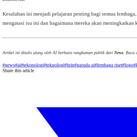
Kesalahan ini menjadi pelajaran penting bagi semua lembaga, 
mengatasi isu ini dan bagaimana mereka akan meningkatkan ku
Artikel ini ditulis ulang oleh AI berbasis rangkuman publik dari
News
. Baca a
#
news
#
ai
#
tekonologi
#
teknologi
#
brin
#
garuda ai
#
lembaga riset
#
logo
#
Share this article