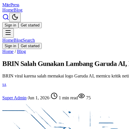
MitePress
Home
Blog
Sign in
Get started
Home
Blog
Search
Sign in
Get started
Home
/
Blog
BRIN Salah Gunakan Lambang Garuda AI, Ne
BRIN viral karena salah memakai logo Garuda AI, memicu kritik netize
SA
Super Admin
·
Jun 1, 2026
·
1
min read
75