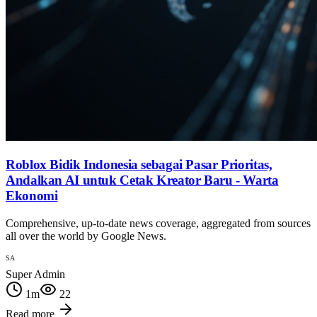
Roblox Bidik Indonesia sebagai Pasar Prioritas,
Andalkan AI untuk Cetak Kreator Baru - Warta
Ekonomi
Comprehensive, up-to-date news coverage, aggregated from sources
all over the world by Google News.
SA
Super Admin
1
m
22
Read more