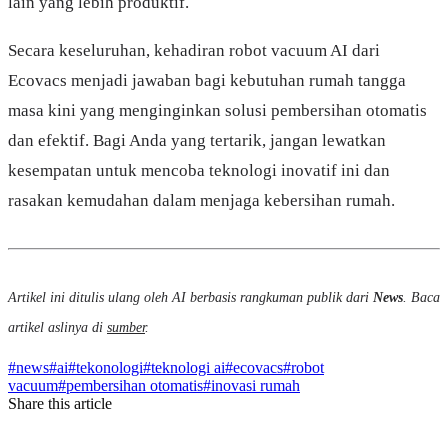
lain yang lebih produktif.
Secara keseluruhan, kehadiran robot vacuum AI dari
Ecovacs menjadi jawaban bagi kebutuhan rumah tangga
masa kini yang menginginkan solusi pembersihan otomatis
dan efektif. Bagi Anda yang tertarik, jangan lewatkan
kesempatan untuk mencoba teknologi inovatif ini dan
rasakan kemudahan dalam menjaga kebersihan rumah.
Artikel ini ditulis ulang oleh AI berbasis rangkuman publik dari
News
. Baca
artikel aslinya di
sumber
.
#
news
#
ai
#
tekonologi
#
teknologi ai
#
ecovacs
#
robot
vacuum
#
pembersihan otomatis
#
inovasi rumah
Share this article