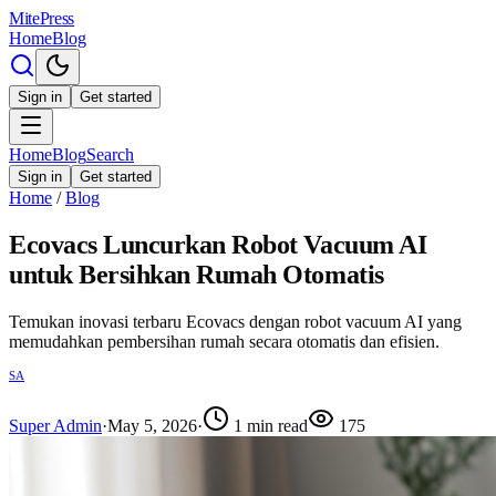
MitePress
Home
Blog
Sign in
Get started
Home
Blog
Search
Sign in
Get started
Home
/
Blog
Ecovacs Luncurkan Robot Vacuum AI
untuk Bersihkan Rumah Otomatis
Temukan inovasi terbaru Ecovacs dengan robot vacuum AI yang
memudahkan pembersihan rumah secara otomatis dan efisien.
SA
Super Admin
·
May 5, 2026
·
1
min read
175