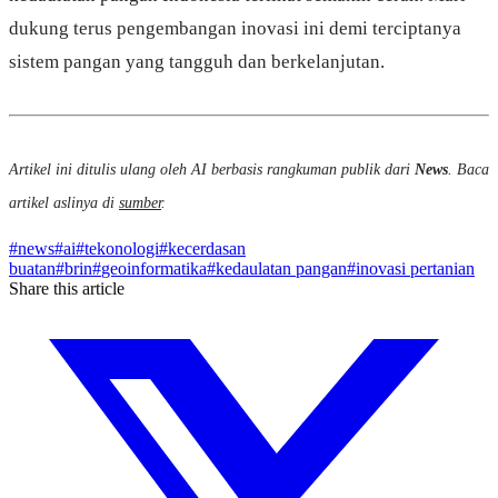
dukung terus pengembangan inovasi ini demi terciptanya
sistem pangan yang tangguh dan berkelanjutan.
Artikel ini ditulis ulang oleh AI berbasis rangkuman publik dari
News
. Baca
artikel aslinya di
sumber
.
#
news
#
ai
#
tekonologi
#
kecerdasan
buatan
#
brin
#
geoinformatika
#
kedaulatan pangan
#
inovasi pertanian
Share this article