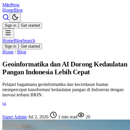
MitePress
Home
Blog
Sign in
Get started
Home
Blog
Search
Sign in
Get started
Home
/
Blog
Geoinformatika dan AI Dorong Kedaulatan
Pangan Indonesia Lebih Cepat
Pelajari bagaimana geoinformatika dan kecerdasan buatan
mempercepat transformasi kedaulatan pangan di Indonesia dengan
inovasi terbaru BRIN.
SA
Super Admin
·
Jul 2, 2026
·
1
min read
20