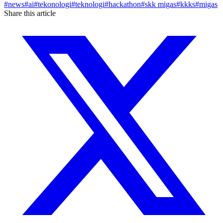
#
news
#
ai
#
tekonologi
#
teknologi
#
hackathon
#
skk migas
#
kkks
#
migas
Share this article