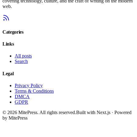
covering technology, culture, and the craft of writing on the modern
web.
Categories
Links
All posts
Search
Legal
Privacy Policy
Terms & Conditions
DMCA
GDPR
©
2026
MitePress
. All rights reserved.
Built with Next.js · Powered
by MitePress