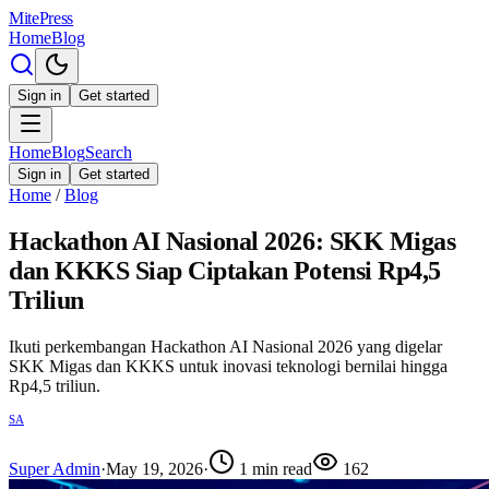
MitePress
Home
Blog
Sign in
Get started
Home
Blog
Search
Sign in
Get started
Home
/
Blog
Hackathon AI Nasional 2026: SKK Migas
dan KKKS Siap Ciptakan Potensi Rp4,5
Triliun
Ikuti perkembangan Hackathon AI Nasional 2026 yang digelar
SKK Migas dan KKKS untuk inovasi teknologi bernilai hingga
Rp4,5 triliun.
SA
Super Admin
·
May 19, 2026
·
1
min read
162