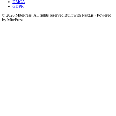
DMCA
GDPR
©
2026
MitePress
. All rights reserved.
Built with Next.js · Powered
by MitePress