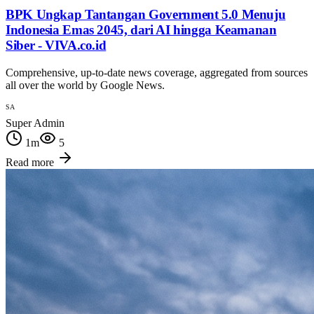
BPK Ungkap Tantangan Government 5.0 Menuju
Indonesia Emas 2045, dari AI hingga Keamanan
Siber - VIVA.co.id
Comprehensive, up-to-date news coverage, aggregated from sources
all over the world by Google News.
SA
Super Admin
1
m
5
Read more