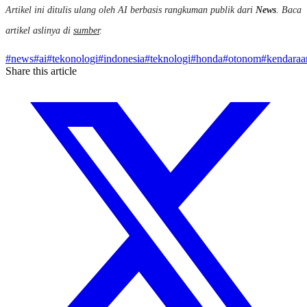
Artikel ini ditulis ulang oleh AI berbasis rangkuman publik dari
News
. Baca
artikel aslinya di
sumber
.
#
news
#
ai
#
tekonologi
#
indonesia
#
teknologi
#
honda
#
otonom
#
kendaraa
Share this article