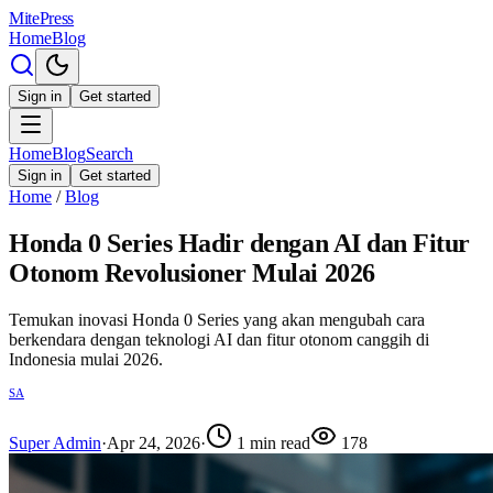
MitePress
Home
Blog
Sign in
Get started
Home
Blog
Search
Sign in
Get started
Home
/
Blog
Honda 0 Series Hadir dengan AI dan Fitur
Otonom Revolusioner Mulai 2026
Temukan inovasi Honda 0 Series yang akan mengubah cara
berkendara dengan teknologi AI dan fitur otonom canggih di
Indonesia mulai 2026.
SA
Super Admin
·
Apr 24, 2026
·
1
min read
178