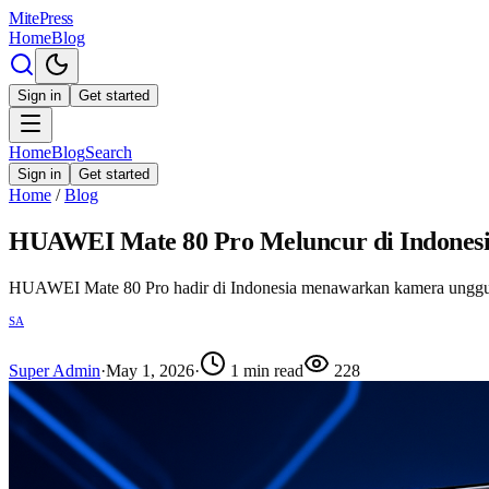
MitePress
Home
Blog
Sign in
Get started
Home
Blog
Search
Sign in
Get started
Home
/
Blog
HUAWEI Mate 80 Pro Meluncur di Indonesi
HUAWEI Mate 80 Pro hadir di Indonesia menawarkan kamera unggula
SA
Super Admin
·
May 1, 2026
·
1
min read
228