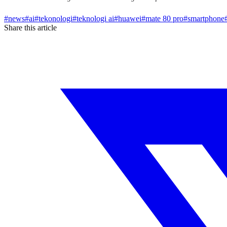
#
news
#
ai
#
tekonologi
#
teknologi ai
#
huawei
#
mate 80 pro
#
smartphone
Share this article