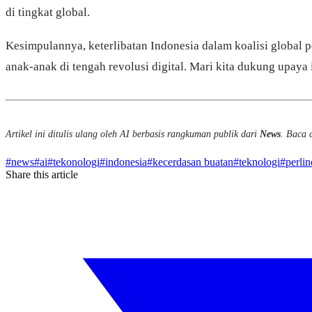
di tingkat global.
Kesimpulannya, keterlibatan Indonesia dalam koalisi globa
anak-anak di tengah revolusi digital. Mari kita dukung upaya
Artikel ini ditulis ulang oleh AI berbasis rangkuman publik dari
News
. Baca a
#
news
#
ai
#
tekonologi
#
indonesia
#
kecerdasan buatan
#
teknologi
#
perli
Share this article