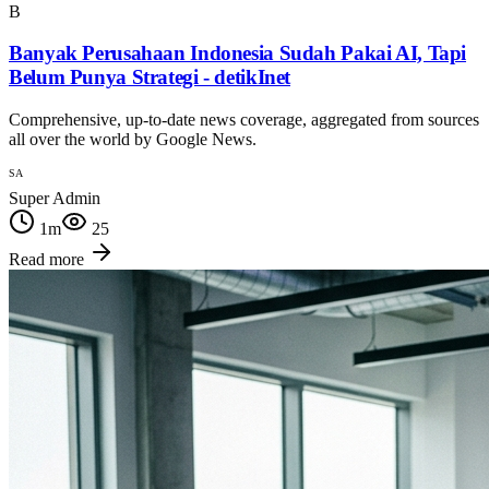
B
Banyak Perusahaan Indonesia Sudah Pakai AI, Tapi
Belum Punya Strategi - detikInet
Comprehensive, up-to-date news coverage, aggregated from sources
all over the world by Google News.
SA
Super Admin
1
m
25
Read more