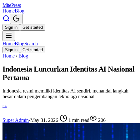
MitePress
Home
Blog
Sign in
Get started
Home
Blog
Search
Sign in
Get started
Home
/
Blog
Indonesia Luncurkan Identitas AI Nasional
Pertama
Indonesia resmi memiliki identitas AI sendiri, menandai langkah
besar dalam pengembangan teknologi nasional.
SA
Super Admin
·
May 31, 2026
·
1
min read
206