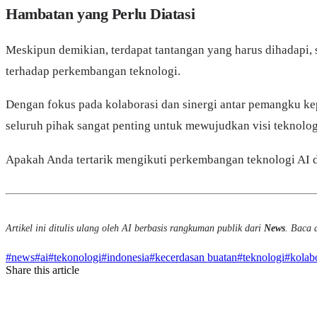
Hambatan yang Perlu Diatasi
Meskipun demikian, terdapat tantangan yang harus dihadapi, s
terhadap perkembangan teknologi.
Dengan fokus pada kolaborasi dan sinergi antar pemangku kep
seluruh pihak sangat penting untuk mewujudkan visi teknologi
Apakah Anda tertarik mengikuti perkembangan teknologi AI di 
Artikel ini ditulis ulang oleh AI berbasis rangkuman publik dari
News
. Baca a
#
news
#
ai
#
tekonologi
#
indonesia
#
kecerdasan buatan
#
teknologi
#
kolab
Share this article