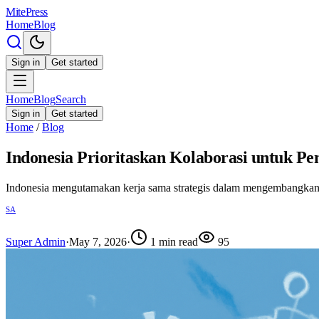
MitePress
Home
Blog
Sign in
Get started
Home
Blog
Search
Sign in
Get started
Home
/
Blog
Indonesia Prioritaskan Kolaborasi untuk P
Indonesia mengutamakan kerja sama strategis dalam mengembangkan i
SA
Super Admin
·
May 7, 2026
·
1
min read
95