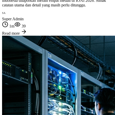
Indonesia dilaporkan meraih empat medali di IOAI 2026. Simak
catatan utama dan detail yang masih perlu ditunggu.
SA
Super Admin
1
m
39
Read more