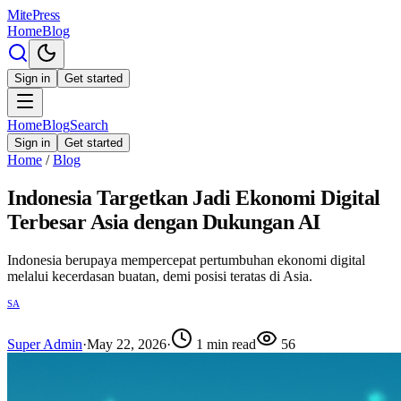
MitePress
Home
Blog
Sign in
Get started
Home
Blog
Search
Sign in
Get started
Home
/
Blog
Indonesia Targetkan Jadi Ekonomi Digital
Terbesar Asia dengan Dukungan AI
Indonesia berupaya mempercepat pertumbuhan ekonomi digital
melalui kecerdasan buatan, demi posisi teratas di Asia.
SA
Super Admin
·
May 22, 2026
·
1
min read
56