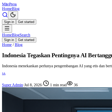
MitePress
Home
Blog
Sign in
Get started
Home
Blog
Search
Sign in
Get started
Home
/
Blog
Indonesia Tegaskan Pentingnya AI Bertanggu
Indonesia menekankan perlunya pengembangan AI yang etis dan bert
SA
Super Admin
·
Jul 8, 2026
·
1
min read
36