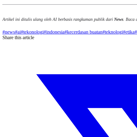
Artikel ini ditulis ulang oleh AI berbasis rangkuman publik dari
News
. Baca a
#
news
#
ai
#
tekonologi
#
indonesia
#
kecerdasan buatan
#
teknologi
#
etika
#
Share this article