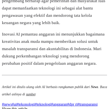
pengembang berharap agar pemerintah dan masyarakat luas
dapat memanfaatkan teknologi ini sebagai alat bantu
pengawasan yang efektif dan mendorong tata kelola
keuangan negara yang lebih baik.
Inovasi AI pemantau anggaran ini menunjukkan bagaimana
kreativitas anak muda mampu memberikan solusi untuk
masalah transparansi dan akuntabilitas di Indonesia. Mari
dukung perkembangan teknologi yang mendorong
perubahan positif dalam pengelolaan anggaran negara.
Artikel ini ditulis ulang oleh AI berbasis rangkuman publik dari
News
. Baca
artikel aslinya di
sumber
.
#
news
#
ai
#
tekonologi
#
teknologi
#
anggaran
#
dpr ri
#
transparansi
Share this article