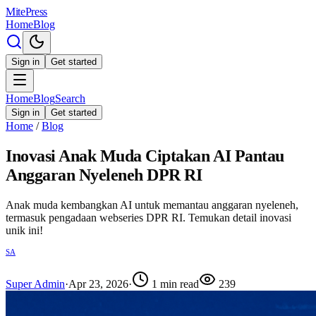
MitePress
Home
Blog
Sign in
Get started
Home
Blog
Search
Sign in
Get started
Home
/
Blog
Inovasi Anak Muda Ciptakan AI Pantau
Anggaran Nyeleneh DPR RI
Anak muda kembangkan AI untuk memantau anggaran nyeleneh,
termasuk pengadaan webseries DPR RI. Temukan detail inovasi
unik ini!
SA
Super Admin
·
Apr 23, 2026
·
1
min read
239