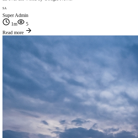
SA
Super Admin
1
m
5
Read more