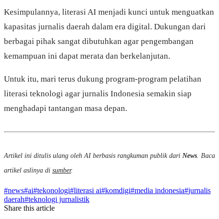
Kesimpulannya, literasi AI menjadi kunci untuk menguatkan
kapasitas jurnalis daerah dalam era digital. Dukungan dari
berbagai pihak sangat dibutuhkan agar pengembangan
kemampuan ini dapat merata dan berkelanjutan.
Untuk itu, mari terus dukung program-program pelatihan
literasi teknologi agar jurnalis Indonesia semakin siap
menghadapi tantangan masa depan.
Artikel ini ditulis ulang oleh AI berbasis rangkuman publik dari
News
. Baca
artikel aslinya di
sumber
.
#
news
#
ai
#
tekonologi
#
literasi ai
#
komdigi
#
media indonesia
#
jurnalis
daerah
#
teknologi jurnalistik
Share this article