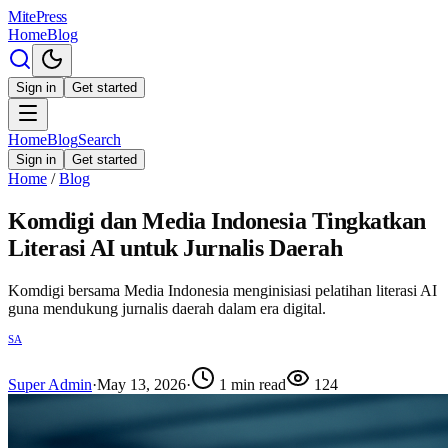
MitePress
Home
Blog
Sign in
Get started
Home
Blog
Search
Sign in
Get started
Home
/
Blog
Komdigi dan Media Indonesia Tingkatkan
Literasi AI untuk Jurnalis Daerah
Komdigi bersama Media Indonesia menginisiasi pelatihan literasi AI
guna mendukung jurnalis daerah dalam era digital.
SA
Super Admin
·
May 13, 2026
·
1
min read
124