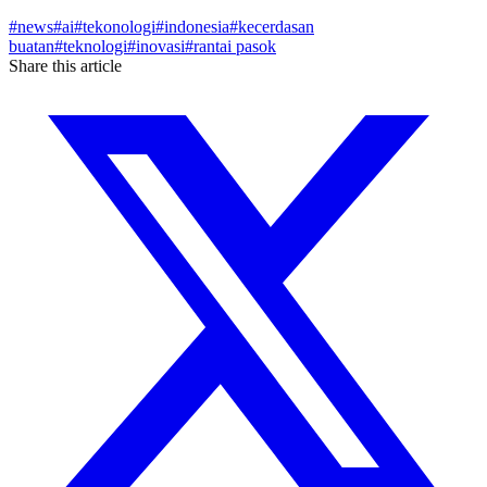
#
news
#
ai
#
tekonologi
#
indonesia
#
kecerdasan
buatan
#
teknologi
#
inovasi
#
rantai pasok
Share this article