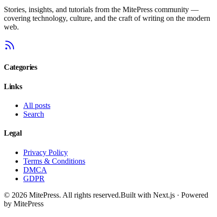
Stories, insights, and tutorials from the MitePress community —
covering technology, culture, and the craft of writing on the modern
web.
Categories
Links
All posts
Search
Legal
Privacy Policy
Terms & Conditions
DMCA
GDPR
©
2026
MitePress
. All rights reserved.
Built with Next.js · Powered
by MitePress