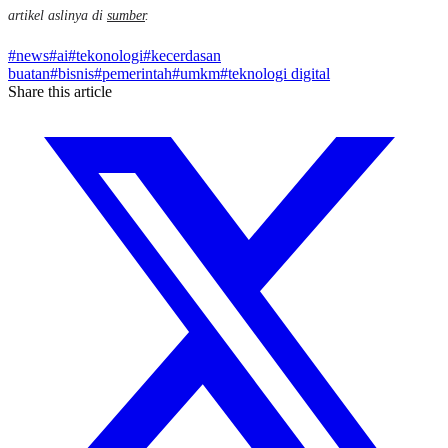
artikel aslinya di
sumber
.
#
news
#
ai
#
tekonologi
#
kecerdasan
buatan
#
bisnis
#
pemerintah
#
umkm
#
teknologi digital
Share this article