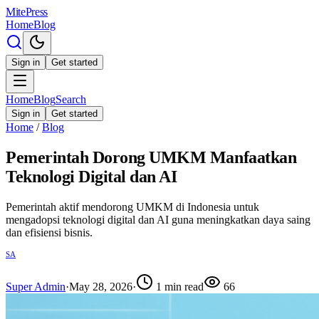
MitePress
Home
Blog
Sign in
Get started
Home
Blog
Search
Sign in
Get started
Home
/
Blog
Pemerintah Dorong UMKM Manfaatkan
Teknologi Digital dan AI
Pemerintah aktif mendorong UMKM di Indonesia untuk
mengadopsi teknologi digital dan AI guna meningkatkan daya saing
dan efisiensi bisnis.
SA
Super Admin
·
May 28, 2026
·
1
min read
66