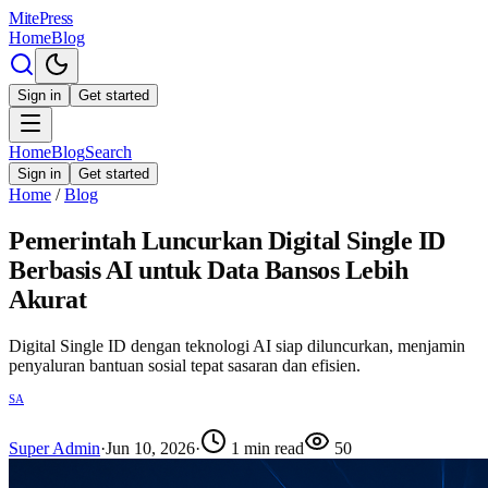
MitePress
Home
Blog
Sign in
Get started
Home
Blog
Search
Sign in
Get started
Home
/
Blog
Pemerintah Luncurkan Digital Single ID
Berbasis AI untuk Data Bansos Lebih
Akurat
Digital Single ID dengan teknologi AI siap diluncurkan, menjamin
penyaluran bantuan sosial tepat sasaran dan efisien.
SA
Super Admin
·
Jun 10, 2026
·
1
min read
50