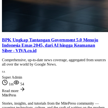
BPK Ungkap Tantangan Government 5.0 Menuju
Indonesia Emas 2045, dari AI hingga Keamanan
Siber - VIVA.co.id
Comprehensive, up-to-date news coverage, aggregated from sources
all over the world by Google News.
SA
Super Admin
1
m
54
Read more
MitePress
Stories, insights, and tutorials from the MitePress community —
covering technology, culture, and the craft of writing on the modern