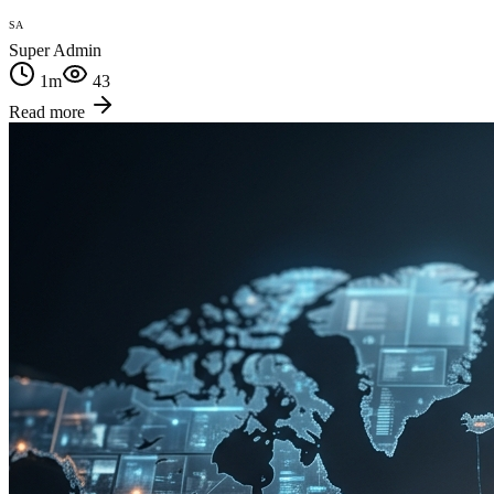
SA
Super Admin
1
m
43
Read more