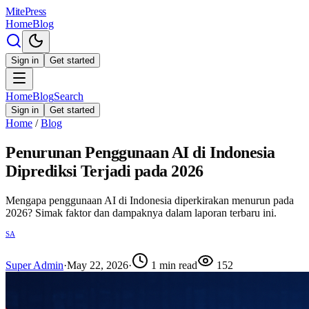
MitePress
Home
Blog
Sign in
Get started
Home
Blog
Search
Sign in
Get started
Home
/
Blog
Penurunan Penggunaan AI di Indonesia
Diprediksi Terjadi pada 2026
Mengapa penggunaan AI di Indonesia diperkirakan menurun pada
2026? Simak faktor dan dampaknya dalam laporan terbaru ini.
SA
Super Admin
·
May 22, 2026
·
1
min read
152