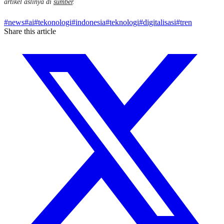
artikel aslinya di
sumber
.
#
news
#
ai
#
tekonologi
#
indonesia
#
teknologi
#
digitalisasi
#
tren
Share this article