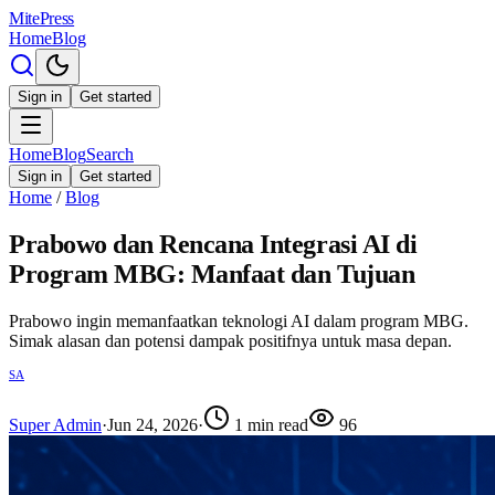
MitePress
Home
Blog
Sign in
Get started
Home
Blog
Search
Sign in
Get started
Home
/
Blog
Prabowo dan Rencana Integrasi AI di
Program MBG: Manfaat dan Tujuan
Prabowo ingin memanfaatkan teknologi AI dalam program MBG.
Simak alasan dan potensi dampak positifnya untuk masa depan.
SA
Super Admin
·
Jun 24, 2026
·
1
min read
96