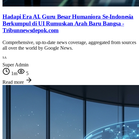
Hadapi Era AI, Guru Besar Humaniora Se-Indonesia
Berkumpul di UI Rumuskan Arah Baru Bangsa -
Tribunnewsdepok.com
Comprehensive, up-to-date news coverage, aggregated from sources
all over the world by Google News.
SA
Super Admin
1
m
5
Read more