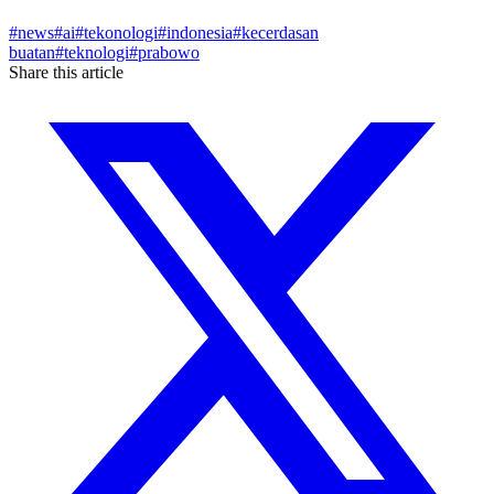
#
news
#
ai
#
tekonologi
#
indonesia
#
kecerdasan
buatan
#
teknologi
#
prabowo
Share this article