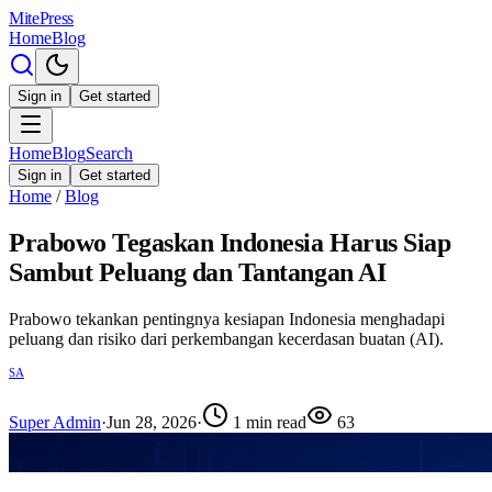
MitePress
Home
Blog
Sign in
Get started
Home
Blog
Search
Sign in
Get started
Home
/
Blog
Prabowo Tegaskan Indonesia Harus Siap
Sambut Peluang dan Tantangan AI
Prabowo tekankan pentingnya kesiapan Indonesia menghadapi
peluang dan risiko dari perkembangan kecerdasan buatan (AI).
SA
Super Admin
·
Jun 28, 2026
·
1
min read
63