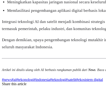
Meningkatkan kapasitas jaringan nasional secara keselur
Memfasilitasi pengembangan aplikasi digital berbasis loka
Integrasi teknologi AI dan satelit menjadi kombinasi strateg
termasuk pemerintah, pelaku industri, dan komunitas teknolog
Dengan demikian, upaya pengembangan teknologi mutakhir ini
seluruh masyarakat Indonesia.
Artikel ini ditulis ulang oleh AI berbasis rangkuman publik dari
News
. Baca a
#
news
#
ai
#
tekonologi
#
indonesia
#
teknologi
#
satelit
#
ekosistem digital
Share this article