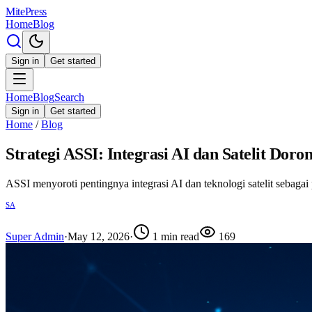
MitePress
Home
Blog
Sign in
Get started
Home
Blog
Search
Sign in
Get started
Home
/
Blog
Strategi ASSI: Integrasi AI dan Satelit Doro
ASSI menyoroti pentingnya integrasi AI dan teknologi satelit sebagai
SA
Super Admin
·
May 12, 2026
·
1
min read
169