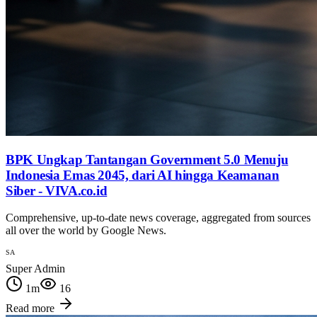
BPK Ungkap Tantangan Government 5.0 Menuju
Indonesia Emas 2045, dari AI hingga Keamanan
Siber - VIVA.co.id
Comprehensive, up-to-date news coverage, aggregated from sources
all over the world by Google News.
SA
Super Admin
1
m
16
Read more