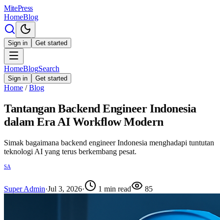
MitePress
Home
Blog
Sign in
Get started
Home
Blog
Search
Sign in
Get started
Home
/
Blog
Tantangan Backend Engineer Indonesia
dalam Era AI Workflow Modern
Simak bagaimana backend engineer Indonesia menghadapi tuntutan
teknologi AI yang terus berkembang pesat.
SA
Super Admin
·
Jul 3, 2026
·
1
min read
85