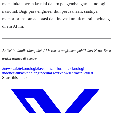
memainkan peran krusial dalam pengembangan teknologi
nasional. Bagi para engineer dan perusahaan, saatnya
memprioritaskan adaptasi dan inovasi untuk meraih peluang
di era AI ini.
Artikel ini ditulis ulang oleh AI berbasis rangkuman publik dari
News
. Baca
artikel aslinya di
sumber
.
#
news
#
ai
#
tekonologi
#
kecerdasan buatan
#
teknologi
indonesia
#
backend engineer
#
ai workflow
#
infrastruktur it
Share this article