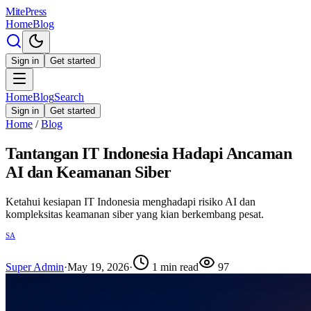
MitePress
Home
Blog
Sign in
Get started
Home
Blog
Search
Sign in
Get started
Home
/
Blog
Tantangan IT Indonesia Hadapi Ancaman
AI dan Keamanan Siber
Ketahui kesiapan IT Indonesia menghadapi risiko AI dan
kompleksitas keamanan siber yang kian berkembang pesat.
SA
Super Admin
·
May 19, 2026
·
1
min read
97