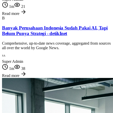
1
m
21
Read more
B
Banyak Perusahaan Indonesia Sudah Pakai AI, Tapi
Belum Punya Strategi - detikInet
Comprehensive, up-to-date news coverage, aggregated from sources
all over the world by Google News.
SA
Super Admin
1
m
38
Read more