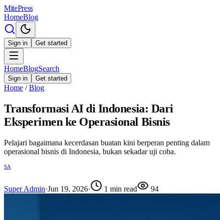
MitePress
Home
Blog
Sign in
Get started
Home
Blog
Search
Sign in
Get started
Home
/
Blog
Transformasi AI di Indonesia: Dari
Eksperimen ke Operasional Bisnis
Pelajari bagaimana kecerdasan buatan kini berperan penting dalam
operasional bisnis di Indonesia, bukan sekadar uji coba.
SA
Super Admin
·
Jun 19, 2026
·
1
min read
94