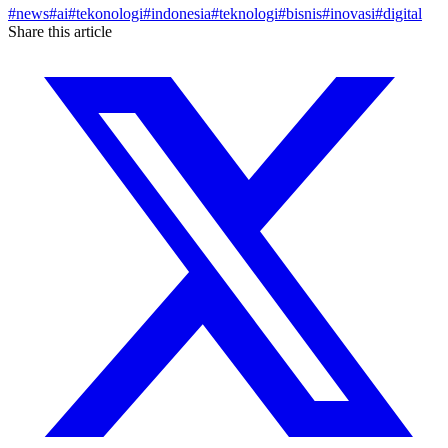
#
news
#
ai
#
tekonologi
#
indonesia
#
teknologi
#
bisnis
#
inovasi
#
digital
Share this article