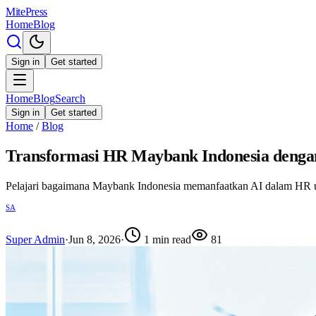
MitePress
Home
Blog
Sign in
Get started
Home
Blog
Search
Sign in
Get started
Home
/
Blog
Transformasi HR Maybank Indonesia dengan
Pelajari bagaimana Maybank Indonesia memanfaatkan AI dalam HR u
SA
Super Admin
·
Jun 8, 2026
·
1
min read
81