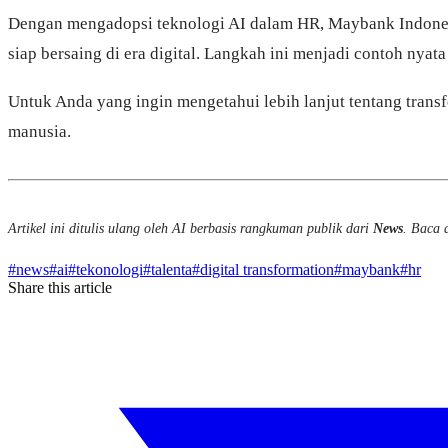
Dengan mengadopsi teknologi AI dalam HR, Maybank Indonesi
siap bersaing di era digital. Langkah ini menjadi contoh ny
Untuk Anda yang ingin mengetahui lebih lanjut tentang transfo
manusia.
Artikel ini ditulis ulang oleh AI berbasis rangkuman publik dari
News
. Baca a
#
news
#
ai
#
tekonologi
#
talenta
#
digital transformation
#
maybank
#
hr
Share this article