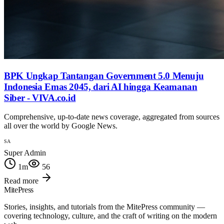
BPK Ungkap Tantangan Government 5.0 Menuju
Indonesia Emas 2045, dari AI hingga Keamanan
Siber - VIVA.co.id
Comprehensive, up-to-date news coverage, aggregated from sources
all over the world by Google News.
SA
Super Admin
1
m
56
Read more
MitePress
Stories, insights, and tutorials from the MitePress community —
covering technology, culture, and the craft of writing on the modern