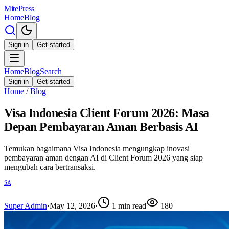
MitePress
Home
Blog
Sign in
Get started
Home
Blog
Search
Sign in
Get started
Home
/
Blog
Visa Indonesia Client Forum 2026: Masa
Depan Pembayaran Aman Berbasis AI
Temukan bagaimana Visa Indonesia mengungkap inovasi
pembayaran aman dengan AI di Client Forum 2026 yang siap
mengubah cara bertransaksi.
SA
Super Admin
·
May 12, 2026
·
1
min read
180