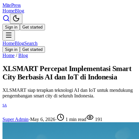
MitePress
Home
Blog
Sign in
Get started
Home
Blog
Search
Sign in
Get started
Home
/
Blog
XLSMART Percepat Implementasi Smart
City Berbasis AI dan IoT di Indonesia
XLSMART siap terapkan teknologi AI dan IoT untuk mendukung
pengembangan smart city di seluruh Indonesia.
SA
Super Admin
·
May 6, 2026
·
1
min read
191