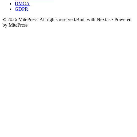
DMCA
GDPR
©
2026
MitePress
. All rights reserved.
Built with Next.js · Powered
by MitePress