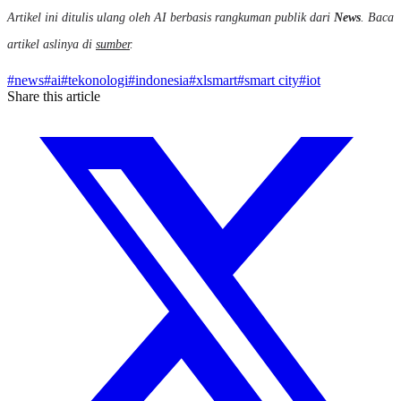
Artikel ini ditulis ulang oleh AI berbasis rangkuman publik dari
News
. Baca
artikel aslinya di
sumber
.
#
news
#
ai
#
tekonologi
#
indonesia
#
xlsmart
#
smart city
#
iot
Share this article