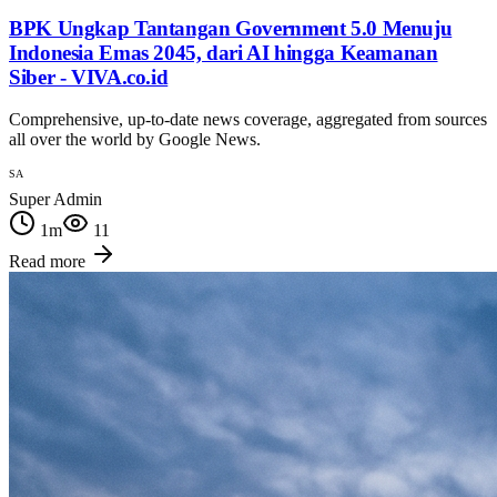
BPK Ungkap Tantangan Government 5.0 Menuju
Indonesia Emas 2045, dari AI hingga Keamanan
Siber - VIVA.co.id
Comprehensive, up-to-date news coverage, aggregated from sources
all over the world by Google News.
SA
Super Admin
1
m
11
Read more